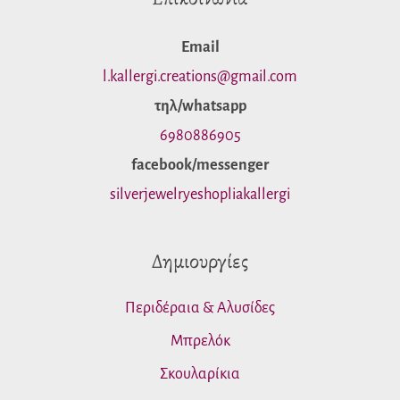
ζ
ή
Εmail
τ
l.kallergi.creations@gmail.com
η
τηλ/whatsapp
σ
6980886905
η
facebook/messenger
silverjewelryeshopliakallergi
γ
ι
Δημιουργίες
α
:
Περιδέραια & Αλυσίδες
Μπρελόκ
Σκουλαρίκια