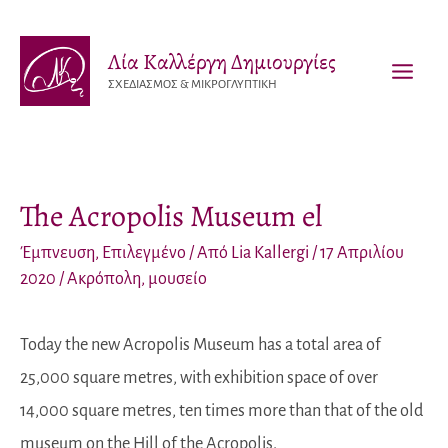
Μετάβαση
στο
Λία Καλλέργη Δημιουργίες
περιεχόμενο
ΣΧΕΔΙΑΣΜΟΣ & ΜΙΚΡΟΓΛΥΠΤΙΚΗ
MAI
MEN
The Acropolis Museum el
Έμπνευση
,
Επιλεγμένο
/ Από
Lia Kallergi
/
17 Απριλίου
2020
/
Ακρόπολη
,
μουσείο
Today the new Acropolis Museum has a total area of
25,000 square metres, with exhibition space of over
14,000 square metres, ten times more than that of the old
museum on the Hill of the Acropolis.