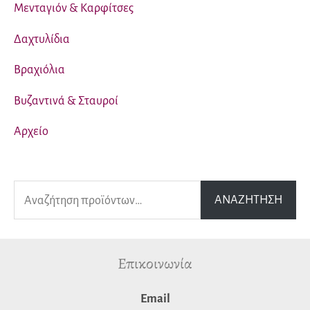
Μενταγιόν & Καρφίτσες
Δαχτυλίδια
Βραχιόλια
Βυζαντινά & Σταυροί
Αρχείο
Α
ΑΝΑΖΉΤΗΣΗ
ν
α
Επικοινωνία
ζ
ή
Εmail