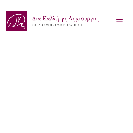
Μετάβαση
στο
Λία Καλλέργη Δημιουργίες
περιεχόμενο
ΣΧΕΔΙΑΣΜΟΣ & ΜΙΚΡΟΓΛΥΠΤΙΚΗ
MAI
MEN